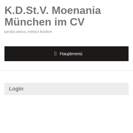
K.D.St.V. Moenania
München im CV
pectus amico, inimico frontem
Hauptmenü
Login
Benutzername oder E-Mail
*