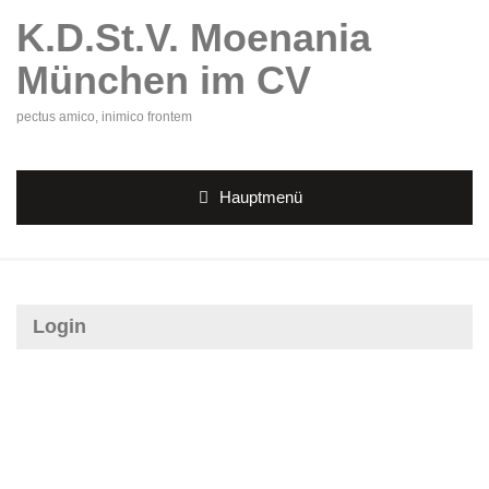
K.D.St.V. Moenania
München im CV
pectus amico, inimico frontem
Hauptmenü
Login
Benutzername oder E-Mail
*